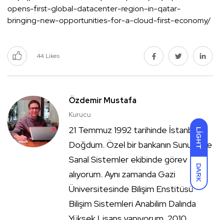
opens-first-global-datacenter-region-in-qatar-
bringing-new-opportunities-for-a-cloud-first-economy/
44
Likes
Özdemir Mustafa
Kurucu
21 Temmuz 1992 tarihinde İstanbulda
LIGHT
Doğdum. Özel bir bankanın Sunucu ve
Sanal Sistemler ekibinde görev
DARK
alıyorum. Aynı zamanda Gazi
Üniversitesinde Bilişim Enstitüsü
Bilişim Sistemleri Anabilim Dalında
Yüksek Lisans yapıyorum. 2010